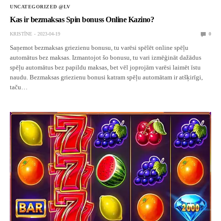
UNCATEGORIZED @LV
Kas ir bezmaksas Spin bonuss Online Kazino?
KRISTĪNE
2023-04-19
0
Saņemot bezmaksas griezienu bonusu, tu varēsi spēlēt online spēļu
automātus bez maksas. Izmantojot šo bonusu, tu vari izmēģināt dažādus
spēļu automātus bez papildu maksas, bet vēl joprojām varēsi laimēt īstu
naudu. Bezmaksas griezienu bonusi katram spēļu automātam ir atšķirīgi,
taču…