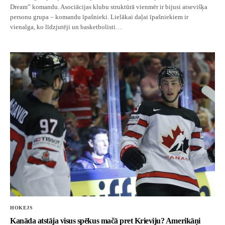
Dream” komandu. Asociācijas klubu struktūrā vienmēr ir bijusi atsevišķa
personu grupa – komandu īpašnieki. Lielākai daļai īpašniekiem ir
vienalga, ko līdzjutēji un basketbolisti…
HOKEJS
Kanāda atstāja visus spēkus mačā pret Krieviju? Amerikāņi