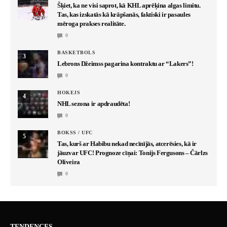
Šķiet, ka ne visi saprot, kā KHL aprēķina algas limitu.
Tas, kas izskatās kā krāpšanās, faktiski ir pasaules
mēroga prakses realitāte.
0
BASKETBOLS
3
Lebrons Džeimss pagarina kontraktu ar “Lakers”!
0
HOKEJS
4
NHL sezona ir apdraudēta!
0
BOKSS / UFC
5
Tas, kurš ar Habibu nekad necīnījās, atcerēsies, kā ir
jāuzvar UFC! Prognoze cīņai: Tonijs Fergusons – Čārlzs
Oliveira
0
TENDENCES