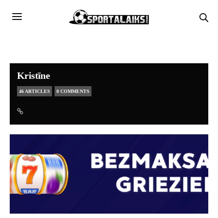
Kristīne
46 ARTICLES
0 COMMENTS