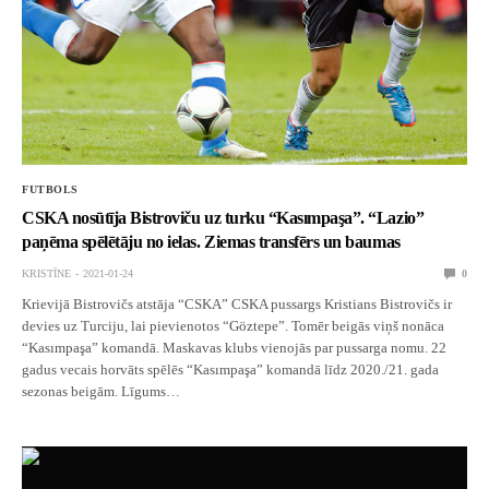
FUTBOLS
CSKA nosūtīja Bistroviču uz turku “Kasımpaşa”. “Lazio”
paņēma spēlētāju no ielas. Ziemas transfērs un baumas
KRISTĪNE
2021-01-24
0
Krievijā Bistrovičs atstāja “CSKA” CSKA pussargs Kristians Bistrovičs ir
devies uz Turciju, lai pievienotos “Göztepe”. Tomēr beigās viņš nonāca
“Kasımpaşa” komandā. Maskavas klubs vienojās par pussarga nomu. 22
gadus vecais horvāts spēlēs “Kasımpaşa” komandā līdz 2020./21. gada
sezonas beigām. Līgums…