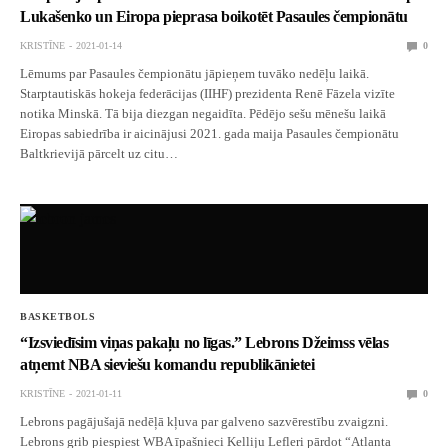
Lukašenko un Eiropa pieprasa boikotēt Pasaules čempionātu
KRISTĪNE
2021-01-14
0
Lēmums par Pasaules čempionātu jāpieņem tuvāko nedēļu laikā.
Starptautiskās hokeja federācijas (IIHF) prezidenta Renē Fāzela vizīte
notika Minskā. Tā bija diezgan negaidīta. Pēdējo sešu mēnešu laikā
Eiropas sabiedrība ir aicinājusi 2021. gada maija Pasaules čempionātu
Baltkrievijā pārcelt uz citu…
BASKETBOLS
“Izsviedīsim viņas pakaļu no līgas.” Lebrons Džeimss vēlas
atņemt NBA sieviešu komandu republikānietei
KRISTĪNE
2021-01-11
0
Lebrons pagājušajā nedēļā kļuva par galveno sazvērestību zvaigzni.
Lebrons grib piespiest WBA īpašnieci Kelliju Lefleri pārdot “Atlanta