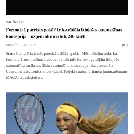
SACĪKSTES
Formula 1 pacelsies gaisā? Ir izstrādāta lidojošas automašīnas
koncepcija – uzņem ātrumu līdz 246 km/h
KRISTĪNE
2021-01-22
0
Starts Grand Prix trasēs paredzēts 2023. gadā. Mēs mēdzām teikt, ka
Formula 1 automašīnas lido, bet varbūt mēs burtiski gaidījām lidojošu
automašīnu sacīkstes. Šādu automašīnu koncepcija tika prezentēta
Consumer Electronics Show (CES). Projekta autori ir franču jaunuzņēmums
MACA. Iepazīstieties…