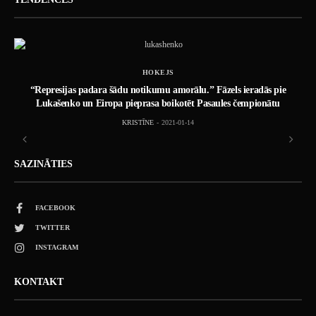
HOKEJS
“Represijas padara šādu notikumu amorālu.” Fāzels ieradās pie
Lukašenko un Eiropa pieprasa boikotēt Pasaules čempionātu
KRISTĪNE
2021-01-14
SAZINĀTIES
FACEBOOK
TWITTER
INSTAGRAM
KONTAKT