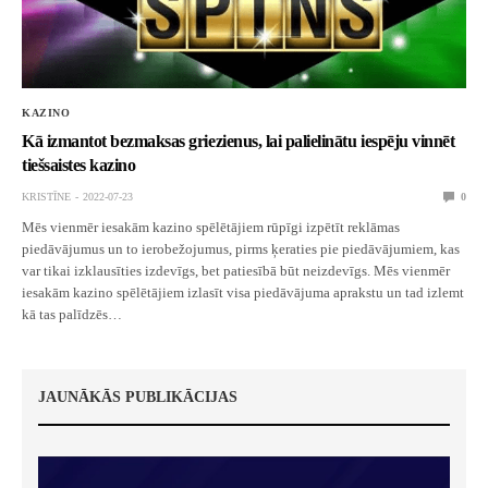
KAZINO
Kā izmantot bezmaksas griezienus, lai palielinātu iespēju vinnēt
tiešsaistes kazino
KRISTĪNE
2022-07-23
0
Mēs vienmēr iesakām kazino spēlētājiem rūpīgi izpētīt reklāmas
piedāvājumus un to ierobežojumus, pirms ķeraties pie piedāvājumiem, kas
var tikai izklausīties izdevīgs, bet patiesībā būt neizdevīgs. Mēs vienmēr
iesakām kazino spēlētājiem izlasīt visa piedāvājuma aprakstu un tad izlemt
kā tas palīdzēs…
JAUNĀKĀS PUBLIKĀCIJAS