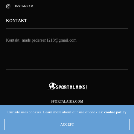
INSTAGRAM
KONTAKT
Kontakt: mads.pedersen1218@gmail.com
SPORTALAIKS.COM
Kontakt: mads.pedersen1218@gmail.com
Our site uses cookies. Learn more about our use of cookies:
cookie policy
ACCEPT