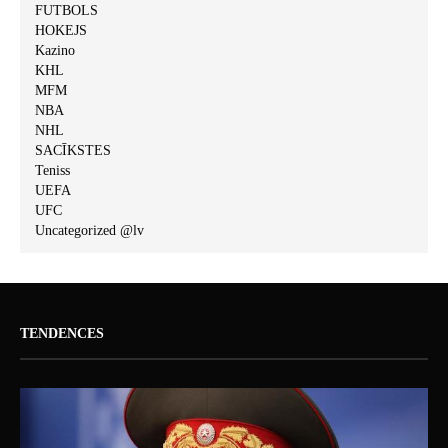
FUTBOLS
HOKEJS
Kazino
KHL
MFM
NBA
NHL
SACĪKSTES
Teniss
UEFA
UFC
Uncategorized @lv
TENDENCES