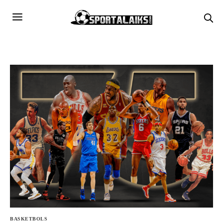
BASKETBOLS