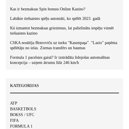
Kas ir bezmaksas Spin bonuss Online Kazino?
Labākie tiešsaistes spēļu automāti, ko spēlēt 2023. gadā
Kā izmantot bezmaksas griezienus, lai palielinātu iespēju vinnēt
tiešsaistes kazino
CSKA nosūtīja Bistroviču uz turku “Kasımpaşa”. “Lazio” paņēma
spēlētāju no ielas. Ziemas transfērs un baumas
Formula 1 pacelsies gaisā? Ir izstrādāta lidojošas automašīnas
koncepcija – uzņem ātrumu līdz 246 km/h
KATEGORIJAS
ATP
BASKETBOLS
BOKSS / UFC
FIFA
FORMULA 1