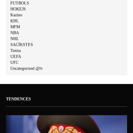
FUTBOLS
HOKEJS
Kazino
KHL
MFM
NBA
NHL
SACĪKSTES
Teniss
UEFA
UFC
Uncategorized @lv
TENDENCES